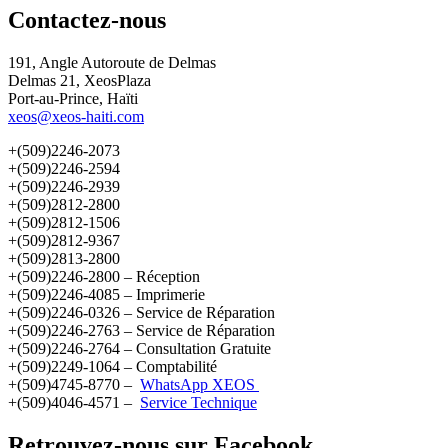
Contactez-nous
191, Angle Autoroute de Delmas
Delmas 21, XeosPlaza
Port-au-Prince, Haïti
xeos@xeos-haiti.com
+(509)2246-2073
+(509)2246-2594
+(509)2246-2939
+(509)2812-2800
+(509)2812-1506
+(509)2812-9367
+(509)2813-2800
+(509)2246-2800 – Réception
+(509)2246-4085 – Imprimerie
+(509)2246-0326 – Service de Réparation
+(509)2246-2763 – Service de Réparation
+(509)2246-2764 – Consultation Gratuite
+(509)2249-1064 – Comptabilité
+(509)4745-8770 –
WhatsApp XEOS
+(509)4046-4571 –
Service Technique
Retrouvez-nous sur Facebook