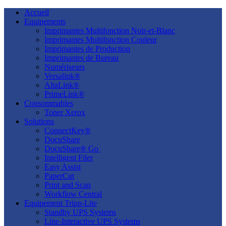
Accueil
Equipements
Imprimantes Multifonction Noir-et-Blanc
Imprimantes Multifonction Couleur
Imprimantes de Production
Imprimantes de Bureau
Numériseurs
Versalink®
AltaLink®
PrimeLink®
Consommables
Toner Xerox
Solutions
ConnectKey®
DocuShare
DocuShare® Go ​
Intelligent Filer
Easy Assist
PaperCut
Print and Scan
Workflow Central
Equipement Tripp-Lite
Standby UPS Systems
Line-Interactive UPS Systems