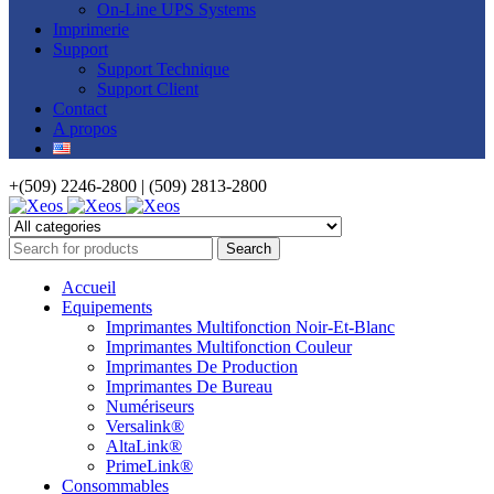
On-Line UPS Systems
Imprimerie
Support
Support Technique
Support Client
Contact
A propos
+(509) 2246-2800 | (509) 2813-2800
Accueil
Equipements
Imprimantes Multifonction Noir-Et-Blanc
Imprimantes Multifonction Couleur
Imprimantes De Production
Imprimantes De Bureau
Numériseurs
Versalink®
AltaLink®
PrimeLink®
Consommables