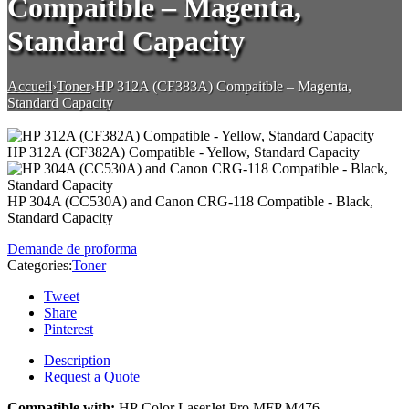
Compaitble – Magenta,
Standard Capacity
Accueil
›
Toner
›
HP 312A (CF383A) Compaitble – Magenta,
Standard Capacity
HP 312A (CF382A) Compatible - Yellow, Standard Capacity
HP 304A (CC530A) and Canon CRG-118 Compatible - Black,
Standard Capacity
Demande de proforma
Categories:
Toner
Tweet
Share
Pinterest
Description
Request a Quote
Compatible with:
HP Color LaserJet Pro MFP M476